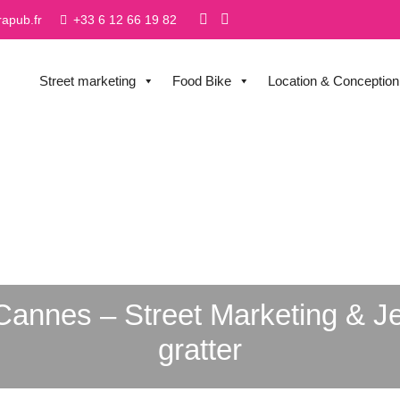
rapub.fr
+33 6 12 66 19 82
Street marketing
Food Bike
Location & Conception
annes – Street Marketing & J
gratter