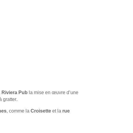
à
Riviera Pub
la mise en œuvre d’une
à gratter
.
nes
, comme la
Croisette
et la
rue